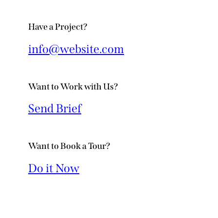
Have a Project?
info@website.com
Want to Work with Us?
Send Brief
Want to Book a Tour?
Do it Now