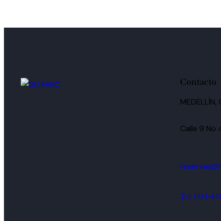
Contacto
MEDELLÍN,
Calle 9 No
reservas@
Tel: 604-44