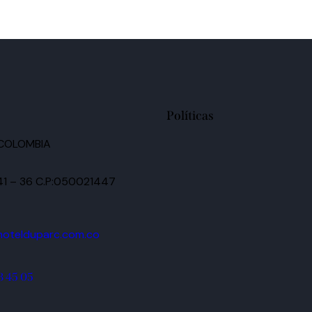
Políticas
 COLOMBIA
 41 – 36 C.P:050021447
hotelduparc.com.co
8 45 05