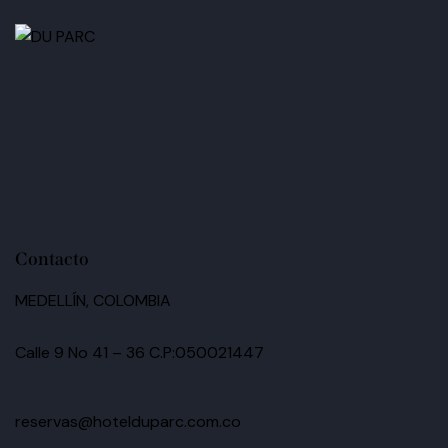
Contacto
MEDELLÍN, COLOMBIA
Calle 9 No 41 – 36 C.P:050021447
reservas@hotelduparc.com.co