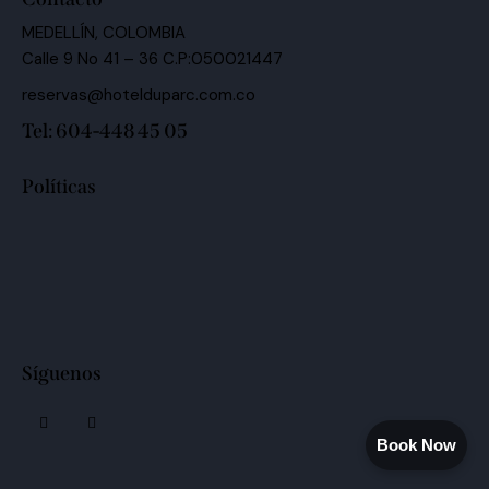
MEDELLÍN, COLOMBIA
Calle 9 No 41 – 36 C.P:050021447
reservas@hotelduparc.com.co
Tel: 604-448 45 05
Políticas
Síguenos
Book Now