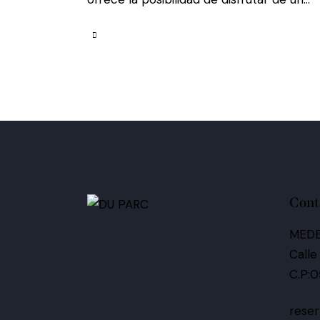
Cont
MEDE
Calle
C.P:
rese