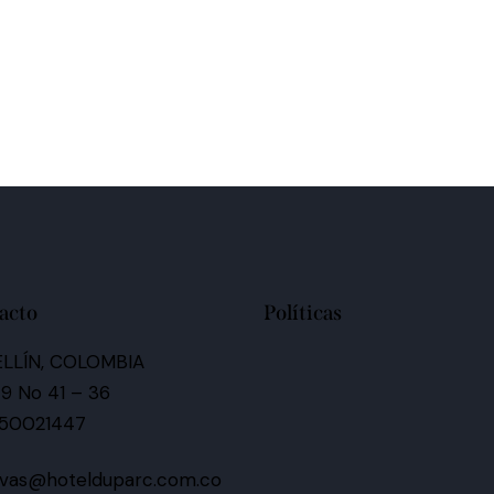
acto
Políticas
LLÍN, COLOMBIA
 9 No 41 – 36
050021447
rvas@hotelduparc.com.co